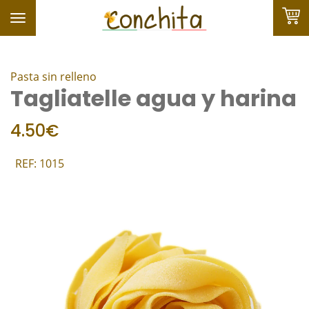
Toggle
navigation
Pasta sin relleno
Tagliatelle agua y harina
FAVORITOS
4.50€
REF: 1015
HOME
LA TIENDA
SHOP
HOSTELERÍA