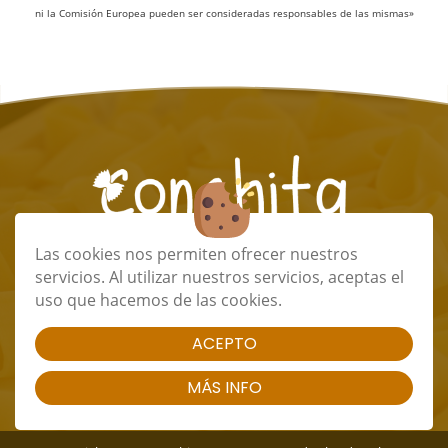
ni la Comisión Europea pueden ser consideradas responsables de las mismas»
Las cookies nos permiten ofrecer nuestros
info@conchitapastafresca.com
servicios. Al utilizar nuestros servicios, aceptas el
(+34) 673 32 48 85
uso que hacemos de las cookies.
(+34) 673 32 48 85
ACEPTO
|
|
|
Cookies
Aviso Legal
Política de Privacidad
MÁS INFO
Términos y condiciones