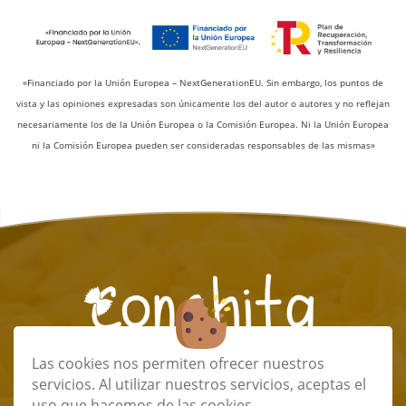
«Financiado por la Unión Europea – NextGenerationEU. Sin embargo, los puntos de
vista y las opiniones expresadas son únicamente los del autor o autores y no reflejan
necesariamente los de la Unión Europea o la Comisión Europea. Ni la Unión Europea
ni la Comisión Europea pueden ser consideradas responsables de las mismas»
Las cookies nos permiten ofrecer nuestros
info@conchitapastafresca.com
servicios. Al utilizar nuestros servicios, aceptas el
(+34) 673 32 48 85
uso que hacemos de las cookies.