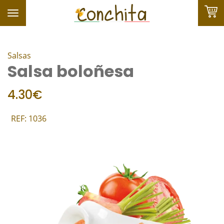
Toggle
navigation
Salsas
Salsa boloñesa
FAVORITOS
4.30€
REF: 1036
HOME
LA TIENDA
SHOP
HOSTELERÍA