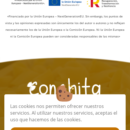
«Financiado por la Unión Europea – NextGenerationEU. Sin embargo, los puntos de
vista y las opiniones expresadas son únicamente los del autor o autores y no reflejan
necesariamente los de la Unión Europea o la Comisión Europea. Ni la Unión Europea
ni la Comisión Europea pueden ser consideradas responsables de las mismas»
Las cookies nos permiten ofrecer nuestros
info@conchitapastafresca.com
servicios. Al utilizar nuestros servicios, aceptas el
(+34) 673 32 48 85
uso que hacemos de las cookies.
(+34) 673 32 48 85